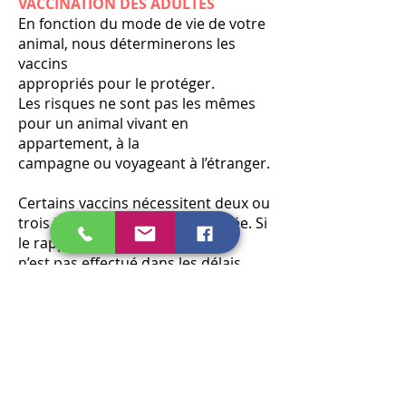
VACCINATION DES ADULTES
En fonction du mode de vie de votre
animal, nous déterminerons les
vaccins
appropriés pour le protéger.
Les risques ne sont pas les mêmes
pour un animal vivant en
appartement, à la
campagne ou voyageant à l’étranger.
Certains vaccins nécessitent deux ou
trois injections la première année. Si
le rappel
n’est pas effectué dans les délais,
nous serons obligés de
recommencer le protocole
depuis le début.
LES RAPPELS
Il est possible de faire un test
sanguin pour savoir si votre animal a